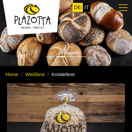
DE
IT
Home
Weißbrot
Knödelbrot