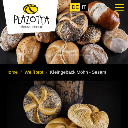
DE
IT
Home
Weißbrot
Kleingebäck Mohn - Sesam