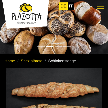
DE
IT
Home
Spezialbrote
Schinkenstange