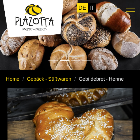
DE
IT
Home
Gebäck - Süßwaren
Gebildebrot - Henne